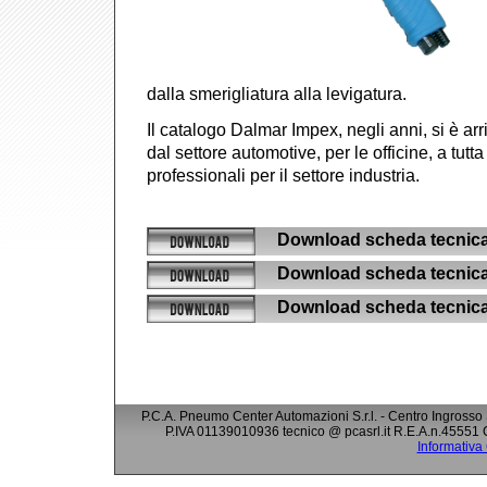
dalla smerigliatura alla levigatura.
Il catalogo Dalmar Impex, negli anni, si è arr
dal settore automotive, per le officine, a tutt
professionali per il settore industria.
Download scheda tecnica 
Download scheda tecnica
Download scheda tecnica 
P.C.A. Pneumo Center Automazioni S.r.l. - Centro Ingrosso
P.IVA 01139010936 tecnico @ pcasrl.it R.E.A.n.45551 
Informativa