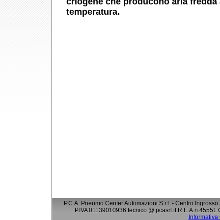
criogene che producono aria fredda
temperatura.
P.C.A. Pneumo Center Automazioni S.r.l. - Centro Ingrosso
P.IVA 01139010936 tecnico @ pcasrl.it R.E.A.n.45551 
Informativa