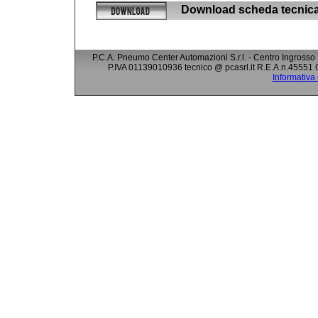
Download scheda tecnic
P.C.A. Pneumo Center Automazioni S.r.l. - Centro Ingrosso
P.IVA 01139010936 tecnico @ pcasrl.it R.E.A.n.45551 
Informativa