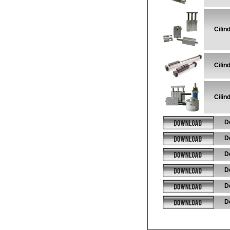
Cilin
Cilin
Cilind
D
D
D
D
D
D